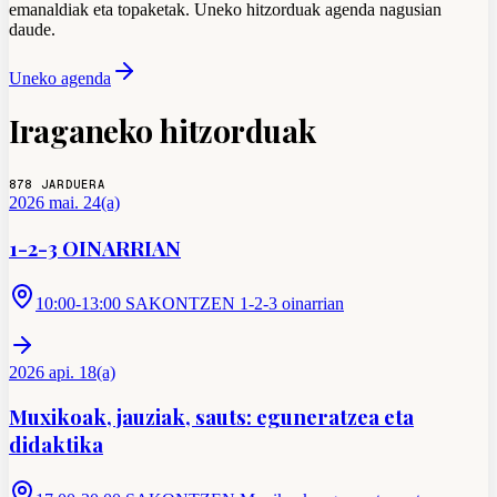
emanaldiak eta topaketak. Uneko hitzorduak agenda nagusian
daude.
Uneko agenda
Iraganeko hitzorduak
878
JARDUERA
2026 mai. 24(a)
1-2-3 OINARRIAN
10:00-13:00 SAKONTZEN 1-2-3 oinarrian
2026 api. 18(a)
Muxikoak, jauziak, sauts: eguneratzea eta
didaktika