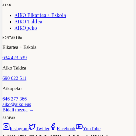
AIKO
AIKO Elkartea + Eskola
AIKO Taldea
AIKOpeko
KONTAKTUA
Elkartea + Eskola
634 423 539
Aiko Taldea
690 622 511
Aikopeko
646 277 366
aiko@aiko.eus
Bidali mezua →
SAREAK
Instagram
Twitter
Facebook
YouTube