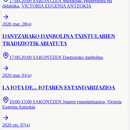
17:00-20:00 SAKONTZEN Muxikoak: eguneratzea eta
didaktika, VICTORIA EUGENIA ANTZOKIA
2026 mar. 28(a)
DANTZARAKO DANBOLINA TXISTULARIEN
TRADIZIOTIK ABIATUTA
17:00-20:00 SAKONTZEN Dantzarako danbolina
2026 mar. 01(a)
LA JOTA DE... JOTAREN ESTANDARIZAZIOA
10:00-13:00 SAKONTZEN Jotaren estandarizazioa, Victoria
Eugenia Antzokia
2026 ots. 07(a)