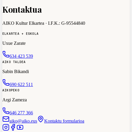
Kontaktua
AIKO Kultur Elkartea
· I.F.K.:
G-95544840
ELKARTEA + ESKOLA
Uxue Zarate
634 423 539
AIKO TALDEA
Sabin Bikandi
690 622 511
AIKOPEKO
Argi Zameza
646 277 366
aiko@aiko.eus
Kontaktu formularioa