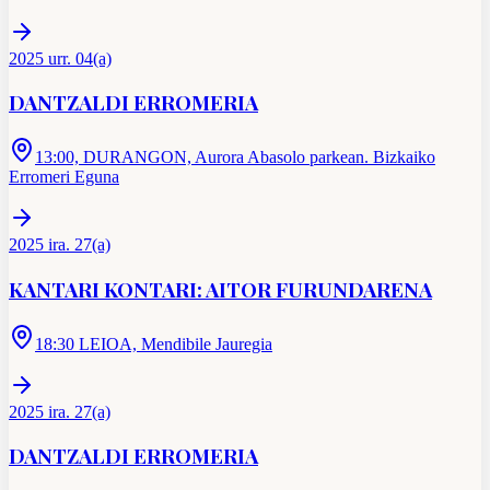
2025 urr. 04(a)
DANTZALDI ERROMERIA
13:00, DURANGON, Aurora Abasolo parkean. Bizkaiko
Erromeri Eguna
2025 ira. 27(a)
KANTARI KONTARI: AITOR FURUNDARENA
18:30 LEIOA, Mendibile Jauregia
2025 ira. 27(a)
DANTZALDI ERROMERIA