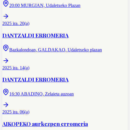
20:00 MURGIAN, Udaletxeko Plazan
2025 ira. 20(a)
DANTZALDI ERROMERIA
Bazkalondoan, GALDAKAO, Udaletxeko plazan
2025 ira. 14(a)
DANTZALDI ERROMERIA
16:30 ABADINO, Zelaieta auzoan
2025 ira. 06(a)
AIKOPEKO aurkezpen erromeria