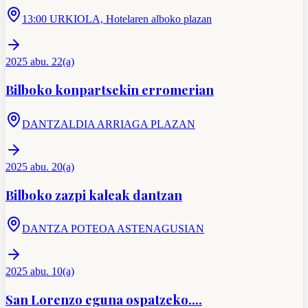
13:00 URKIOLA, Hotelaren alboko plazan
2025 abu. 22(a)
Bilboko konpartsekin erromerian
DANTZALDIA ARRIAGA PLAZAN
2025 abu. 20(a)
Bilboko zazpi kaleak dantzan
DANTZA POTEOA ASTENAGUSIAN
2025 abu. 10(a)
San Lorenzo eguna ospatzeko....