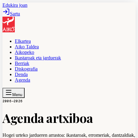
Edukira joan
Sartu
Elkartea
Aiko Taldea
Aikopeko
Ikastaroak eta jarduerak
Berriak
Diskografia
Denda
Agenda
Menu
2006—2026
Agenda artxiboa
Hogei urteko jardueren arrastoa: ikastaroak, erromeriak, dantzaldiak,