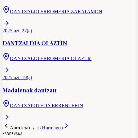
DANTZALDI ERROMERIA ZARATAMON
2025 uzt. 27(a)
DANTZALDIA OLAZTIN
DANTZALDI ERROMERIA OLAZTIn
2025 uzt. 19(a)
Madalenak dantzan
DANTZAPOTEOA ERRENTERIN
Aurrekoa
Hurrengoa
1
/
37
HARREMANA