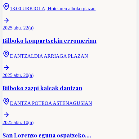
13:00 URKIOLA, Hotelaren alboko plazan
2025 abu. 22(a)
Bilboko konpartsekin erromerian
DANTZALDIA ARRIAGA PLAZAN
2025 abu. 20(a)
Bilboko zazpi kaleak dantzan
DANTZA POTEOA ASTENAGUSIAN
2025 abu. 10(a)
San Lorenzo eguna ospatzeko....