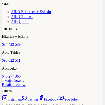
AIKO
AIKO Elkartea + Eskola
AIKO Taldea
AIKOpeko
KONTAKTUA
Elkartea + Eskola
634 423 539
Aiko Taldea
690 622 511
Aikopeko
646 277 366
aiko@aiko.eus
Bidali mezua →
SAREAK
Instagram
Twitter
Facebook
YouTube