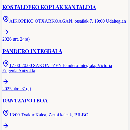
KOSTALDEKO KOPLAK KANTALDIA
AIKOPEKO OTXARKOAGAN, otsailak 7, 19:00 Udaltegian
2026 urt. 24(a)
PANDERO INTEGRALA
17-00-20:00 SAKONTZEN Pandero Integrala, Victoria
Eugenia Antzokia
2025 abe. 31(a)
DANTZAPOTEOA
13:00 Txakur Kalea, Zazpi kaleak, BILBO