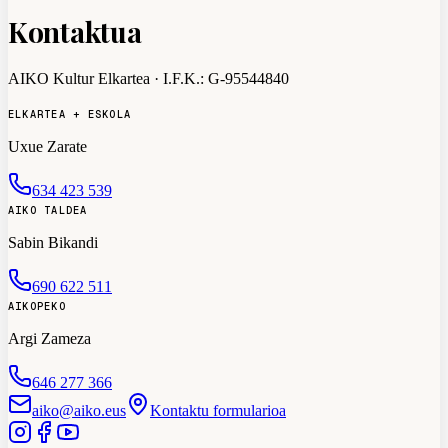
Kontaktua
AIKO Kultur Elkartea
· I.F.K.:
G-95544840
ELKARTEA + ESKOLA
Uxue Zarate
634 423 539
AIKO TALDEA
Sabin Bikandi
690 622 511
AIKOPEKO
Argi Zameza
646 277 366
aiko@aiko.eus
Kontaktu formularioa