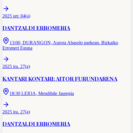
2025 urr. 04(a)
DANTZALDI ERROMERIA
13:00, DURANGON, Aurora Abasolo parkean. Bizkaiko
Erromeri Eguna
2025 ira. 27(a)
KANTARI KONTARI: AITOR FURUNDARENA
18:30 LEIOA, Mendibile Jauregia
2025 ira. 27(a)
DANTZALDI ERROMERIA