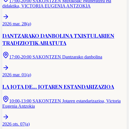
17:00-20:00 SAKONTZEN Muxikoak: eguneratzea eta
didaktika, VICTORIA EUGENIA ANTZOKIA
2026 mar. 28(a)
DANTZARAKO DANBOLINA TXISTULARIEN
TRADIZIOTIK ABIATUTA
17:00-20:00 SAKONTZEN Dantzarako danbolina
2026 mar. 01(a)
LA JOTA DE... JOTAREN ESTANDARIZAZIOA
10:00-13:00 SAKONTZEN Jotaren estandarizazioa, Victoria
Eugenia Antzokia
2026 ots. 07(a)