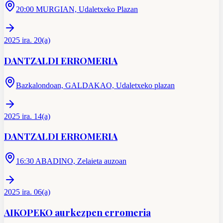
20:00 MURGIAN, Udaletxeko Plazan
2025 ira. 20(a)
DANTZALDI ERROMERIA
Bazkalondoan, GALDAKAO, Udaletxeko plazan
2025 ira. 14(a)
DANTZALDI ERROMERIA
16:30 ABADINO, Zelaieta auzoan
2025 ira. 06(a)
AIKOPEKO aurkezpen erromeria