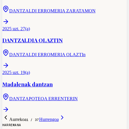
DANTZALDI ERROMERIA ZARATAMON
2025 uzt. 27(a)
DANTZALDIA OLAZTIN
DANTZALDI ERROMERIA OLAZTIn
2025 uzt. 19(a)
Madalenak dantzan
DANTZAPOTEOA ERRENTERIN
Aurrekoa
Hurrengoa
1
/
37
HARREMANA