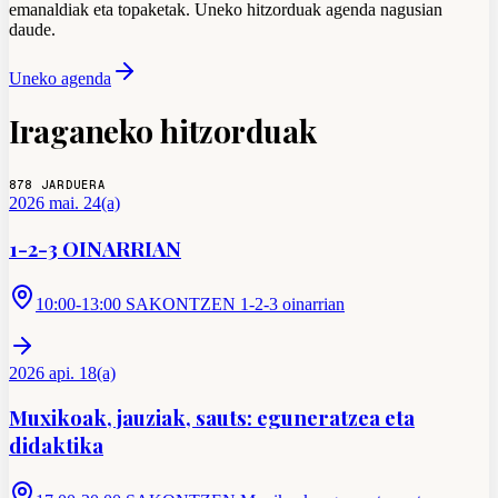
emanaldiak eta topaketak. Uneko hitzorduak agenda nagusian
daude.
Uneko agenda
Iraganeko hitzorduak
878
JARDUERA
2026 mai. 24(a)
1-2-3 OINARRIAN
10:00-13:00 SAKONTZEN 1-2-3 oinarrian
2026 api. 18(a)
Muxikoak, jauziak, sauts: eguneratzea eta
didaktika