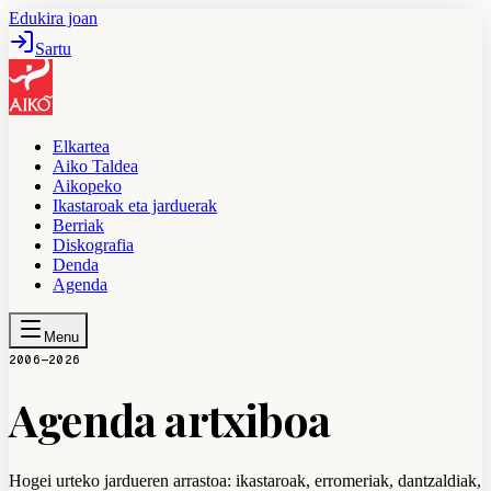
Edukira joan
Sartu
Elkartea
Aiko Taldea
Aikopeko
Ikastaroak eta jarduerak
Berriak
Diskografia
Denda
Agenda
Menu
2006—2026
Agenda artxiboa
Hogei urteko jardueren arrastoa: ikastaroak, erromeriak, dantzaldiak,