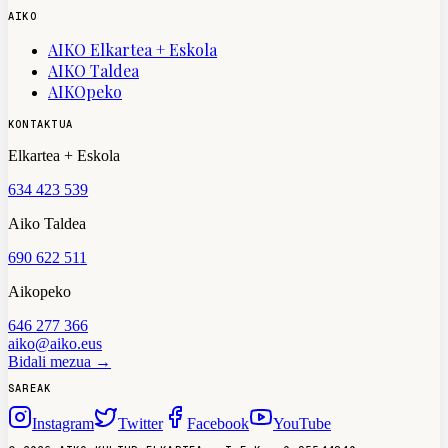
AIKO
AIKO Elkartea + Eskola
AIKO Taldea
AIKOpeko
KONTAKTUA
Elkartea + Eskola
634 423 539
Aiko Taldea
690 622 511
Aikopeko
646 277 366
aiko@aiko.eus
Bidali mezua →
SAREAK
Instagram
Twitter
Facebook
YouTube