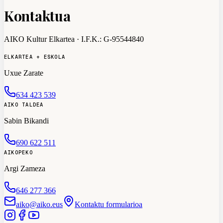
Kontaktua
AIKO Kultur Elkartea
· I.F.K.:
G-95544840
ELKARTEA + ESKOLA
Uxue Zarate
634 423 539
AIKO TALDEA
Sabin Bikandi
690 622 511
AIKOPEKO
Argi Zameza
646 277 366
aiko@aiko.eus
Kontaktu formularioa