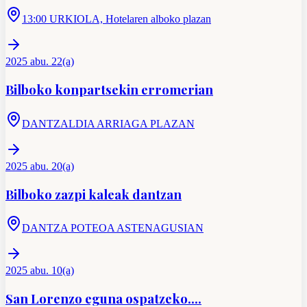
13:00 URKIOLA, Hotelaren alboko plazan
2025 abu. 22(a)
Bilboko konpartsekin erromerian
DANTZALDIA ARRIAGA PLAZAN
2025 abu. 20(a)
Bilboko zazpi kaleak dantzan
DANTZA POTEOA ASTENAGUSIAN
2025 abu. 10(a)
San Lorenzo eguna ospatzeko....