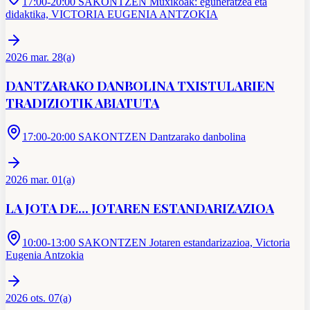
17:00-20:00 SAKONTZEN Muxikoak: eguneratzea eta
didaktika, VICTORIA EUGENIA ANTZOKIA
2026 mar. 28(a)
DANTZARAKO DANBOLINA TXISTULARIEN
TRADIZIOTIK ABIATUTA
17:00-20:00 SAKONTZEN Dantzarako danbolina
2026 mar. 01(a)
LA JOTA DE... JOTAREN ESTANDARIZAZIOA
10:00-13:00 SAKONTZEN Jotaren estandarizazioa, Victoria
Eugenia Antzokia
2026 ots. 07(a)