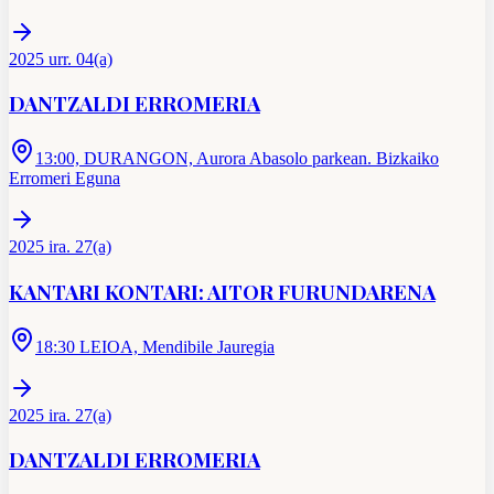
2025 urr. 04(a)
DANTZALDI ERROMERIA
13:00, DURANGON, Aurora Abasolo parkean. Bizkaiko
Erromeri Eguna
2025 ira. 27(a)
KANTARI KONTARI: AITOR FURUNDARENA
18:30 LEIOA, Mendibile Jauregia
2025 ira. 27(a)
DANTZALDI ERROMERIA