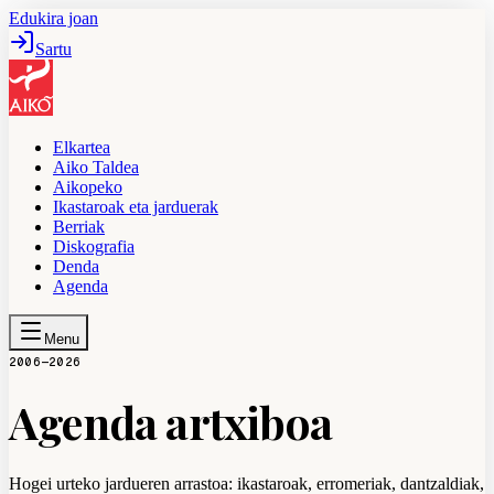
Edukira joan
Sartu
Elkartea
Aiko Taldea
Aikopeko
Ikastaroak eta jarduerak
Berriak
Diskografia
Denda
Agenda
Menu
2006—2026
Agenda artxiboa
Hogei urteko jardueren arrastoa: ikastaroak, erromeriak, dantzaldiak,