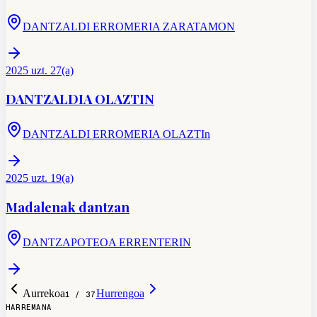
DANTZALDI ERROMERIA ZARATAMON
2025 uzt. 27(a)
DANTZALDIA OLAZTIN
DANTZALDI ERROMERIA OLAZTIn
2025 uzt. 19(a)
Madalenak dantzan
DANTZAPOTEOA ERRENTERIN
Aurrekoa
Hurrengoa
1
/
37
HARREMANA