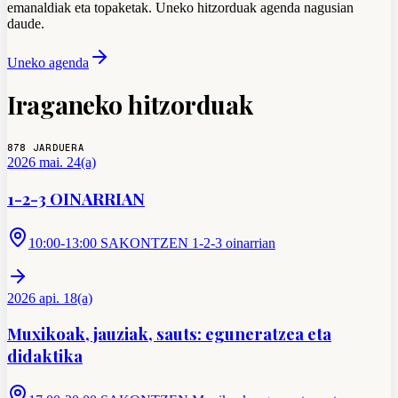
emanaldiak eta topaketak. Uneko hitzorduak agenda nagusian
daude.
Uneko agenda
Iraganeko hitzorduak
878
JARDUERA
2026 mai. 24(a)
1-2-3 OINARRIAN
10:00-13:00 SAKONTZEN 1-2-3 oinarrian
2026 api. 18(a)
Muxikoak, jauziak, sauts: eguneratzea eta
didaktika