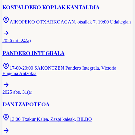
KOSTALDEKO KOPLAK KANTALDIA
AIKOPEKO OTXARKOAGAN, otsailak 7, 19:00 Udaltegian
2026 urt. 24(a)
PANDERO INTEGRALA
17-00-20:00 SAKONTZEN Pandero Integrala, Victoria
Eugenia Antzokia
2025 abe. 31(a)
DANTZAPOTEOA
13:00 Txakur Kalea, Zazpi kaleak, BILBO