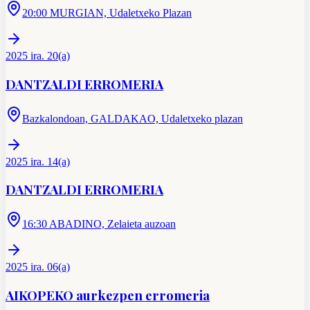
20:00 MURGIAN, Udaletxeko Plazan
2025 ira. 20(a)
DANTZALDI ERROMERIA
Bazkalondoan, GALDAKAO, Udaletxeko plazan
2025 ira. 14(a)
DANTZALDI ERROMERIA
16:30 ABADINO, Zelaieta auzoan
2025 ira. 06(a)
AIKOPEKO aurkezpen erromeria